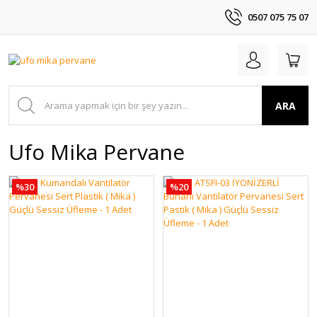
0507 075 75 07
ARA
Ufo Mika Pervane
%30
%20