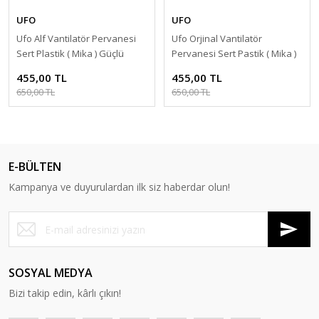
UFO
UFO
Ufo Alf Vantilatör Pervanesi
Ufo Orjinal Vantilatör
Sert Plastik ( Mika ) Güçlü
Pervanesi Sert Pastik ( Mika )
Sessiz Üfleme - 1 Adet
Güçlü Sessiz Üfleme - 1 Adet
455,00 TL
455,00 TL
650,00 TL
650,00 TL
E-BÜLTEN
Kampanya ve duyurulardan ilk siz haberdar olun!
SOSYAL MEDYA
Bizi takip edin, kârlı çıkın!