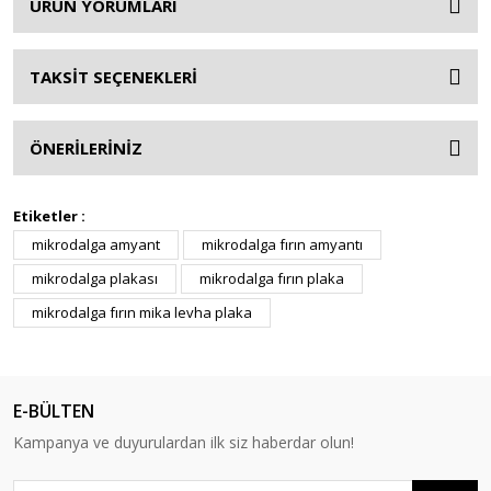
ÜRÜN YORUMLARI
TAKSİT SEÇENEKLERİ
ÖNERİLERİNİZ
Etiketler :
mikrodalga amyant
mikrodalga fırın amyantı
mikrodalga plakası
mikrodalga fırın plaka
mikrodalga fırın mika levha plaka
E-BÜLTEN
Kampanya ve duyurulardan ilk siz haberdar olun!