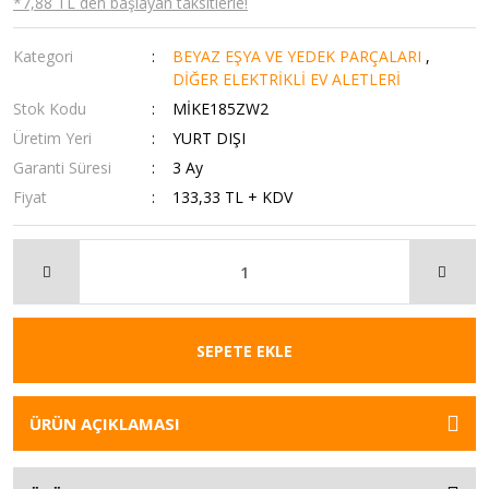
*7,88 TL den başlayan taksitlerle!
Kategori
BEYAZ EŞYA VE YEDEK PARÇALARI
,
DİĞER ELEKTRİKLİ EV ALETLERİ
Stok Kodu
MİKE185ZW2
Üretim Yeri
YURT DIŞI
Garanti Süresi
3 Ay
Fiyat
133,33 TL + KDV
SEPETE EKLE
ÜRÜN AÇIKLAMASI