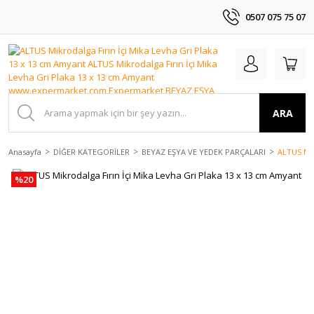
0507 075 75 07
ARA
Anasayfa
DİĞER KATEGORİLER
BEYAZ EŞYA VE YEDEK PARÇALARI
ALTUS Mik
%20