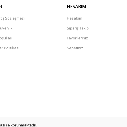
R
HESABIM
tış Sözleşmesi
Hesabım
Güvenlik
Sipariş Takip
oşullari
Favorileriniz
er Politikası
Sepetiniz
ikası ile korunmaktadır.