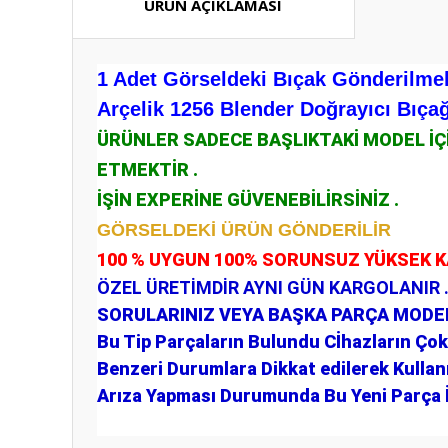
ÜRÜN AÇIKLAMASI
1 Adet Görseldeki Bıçak Gönderilmek
Arçelik 1256 Blender Doğrayıcı Bıçağ
ÜRÜNLER SADECE BAŞLIKTAKİ MODEL İ
ETMEKTİR .
İŞİN EXPERİNE GÜVENEBİLİRSİNİZ .
GÖRSELDEKİ ÜRÜN GÖNDERİLİR
100 % UYGUN 100% SORUNSUZ YÜKSEK 
ÖZEL ÜRETİMDİR AYNI GÜN KARGOLANIR 
SORULARINIZ VEYA BAŞKA PARÇA MODELL
Bu Tip Parçaların Bulundu Cİhazların Çok 
Benzeri Durumlara Dikkat edilerek Kullan
Arıza Yapması Durumunda Bu Yeni Parça İ