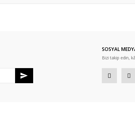
er konularda yetersiz gördüğünüz noktaları öneri formunu kullanarak tarafım
Bu ürüne ilk yorumu siz yapın!
Yorum Yaz
SOSYAL MEDY
Bizi takip edin, kâr
Gönder