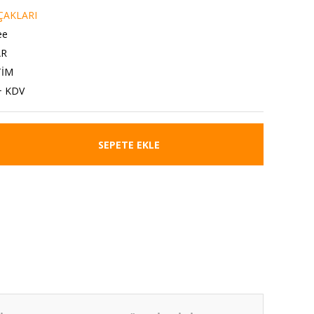
ÇAKLARI
ee
AR
TİM
+ KDV
SEPETE EKLE