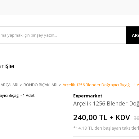
AR
ETİŞİM
ARÇALARI
RONDO BIÇAKLARI
Arçelik 1256 Blender Doğrayıcı Bıçağı - 1 
Expermarket
Arçelik 1256 Blender Doğr
240,00 TL + KDV
30
*14,18 TL den başlayan taksitlerl