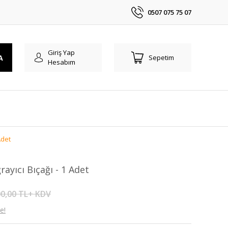
0507 075 75 07
Giriş Yap
A
Sepetim
Hesabım
Adet
ayıcı Bıçağı - 1 Adet
0,00 TL+ KDV
e!