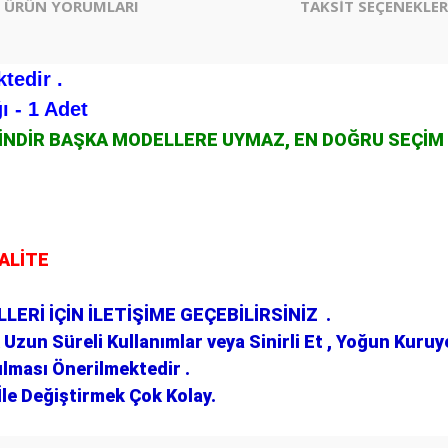
ÜRÜN YORUMLARI
TAKSİT SEÇENEKLER
tedir .
ı - 1 Adet
ÇİNDİR BAŞKA MODELLERE UYMAZ, EN DOĞRU SEÇİM
KALİTE
.
ERİ İÇİN İLETİŞİME GEÇEBİLİRSİNİZ .
Uzun Süreli Kullanımlar veya Sinirli Et , Yoğun Kuruye
ılması Önerilmektedir .
le Değiştirmek Çok Kolay.