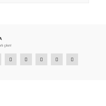
ıza iletebilirsiniz.
A
lı çıkın!