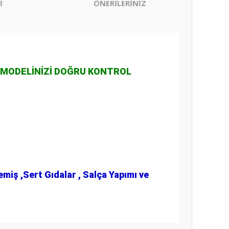
İ
ÖNERİLERİNİZ
 MODELİNİZİ DOĞRU KONTROL
miş ,Sert Gıdalar , Salça Yapımı ve