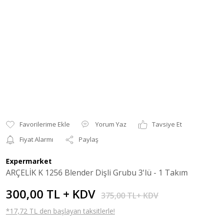
Yorum Yaz
Tavsiye Et
Fiyat Alarmı
Paylaş
Expermarket
ARÇELİK K 1256 Blender Dişli Grubu 3'lü - 1 Takım
300,00 TL + KDV
375,00 TL+ KDV
*17,72 TL den başlayan taksitlerle!