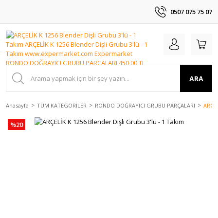
0507 075 75 07
ARA
Anasayfa
TÜM KATEGORİLER
RONDO DOĞRAYICI GRUBU PARÇALARI
ARÇEL
%20