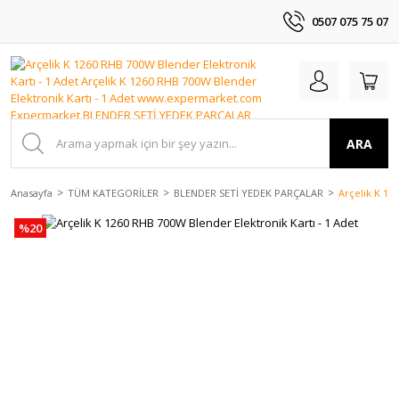
0507 075 75 07
ARA
Anasayfa
TÜM KATEGORİLER
BLENDER SETİ YEDEK PARÇALAR
Arçelik K 12
%20