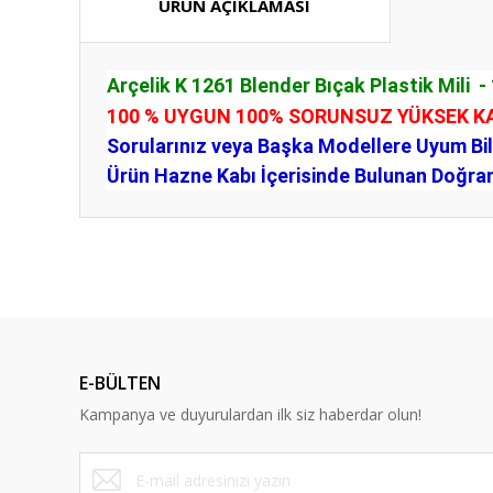
ÜRÜN AÇIKLAMASI
Arçelik K 1261 Blender Bıçak Plastik Mili -
100 % UYGUN 100% SORUNSUZ YÜKSEK K
Sorularınız veya Başka Modellere Uyum Bilgi
Ürün Hazne Kabı İçerisinde Bulunan Doğram
Bu ürünün fiyat bilgisi, resim, ürün açıklamalarında ve diğ
Görüş ve önerileriniz için teşekkür ederiz.
Ürün resmi kalitesiz, bozuk veya görüntülenemiyor.
Ürün açıklamasında eksik bilgiler bulunuyor.
E-BÜLTEN
Ürün bilgilerinde hatalar bulunuyor.
Kampanya ve duyurulardan ilk siz haberdar olun!
Ürün fiyatı diğer sitelerden daha pahalı.
Bu ürüne benzer farklı alternatifler olmalı.