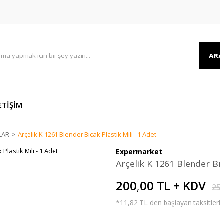
AR
ETİŞİM
LAR
Arçelik K 1261 Blender Bıçak Plastik Mili - 1 Adet
Expermarket
Arçelik K 1261 Blender Bı
200,00 TL + KDV
25
*11,82 TL den başlayan taksitlerl