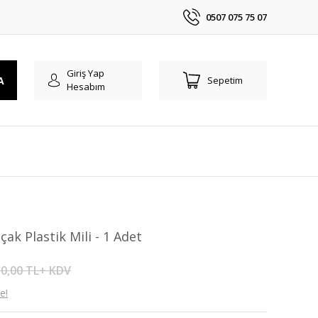
0507 075 75 07
Giriş Yap
A
Sepetim
Hesabım
çak Plastik Mili - 1 Adet
0,00 TL+ KDV
e!