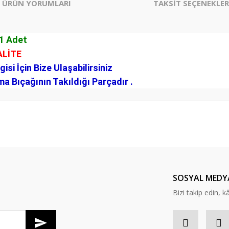
ÜRÜN YORUMLARI
TAKSİT SEÇENEKLER
 1 Adet
ALİTE
si İçin Bize Ulaşabilirsiniz
a Bıçağının Takıldığı Parçadır .
er konularda yetersiz gördüğünüz noktaları öneri formunu kullanarak tarafım
Bu ürüne ilk yorumu siz yapın!
Yorum Yaz
SOSYAL MEDY
Bizi takip edin, kâr