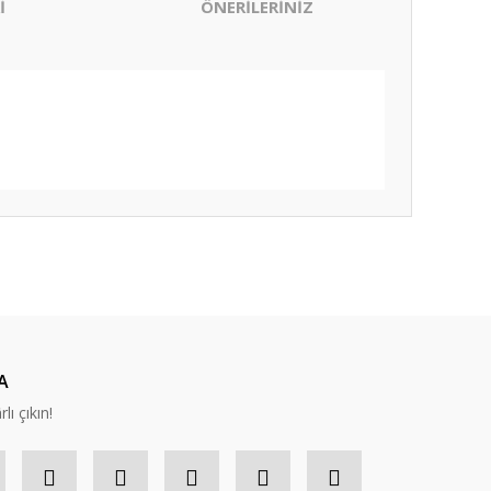
İ
ÖNERİLERİNİZ
ıza iletebilirsiniz.
A
lı çıkın!