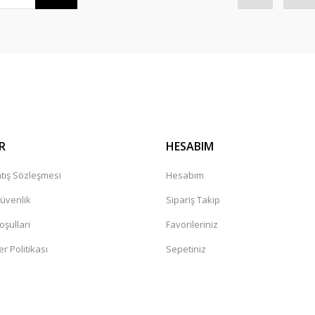
Gönder
R
HESABIM
tış Sözleşmesi
Hesabım
Güvenlik
Sipariş Takip
oşullari
Favorileriniz
er Politikası
Sepetiniz