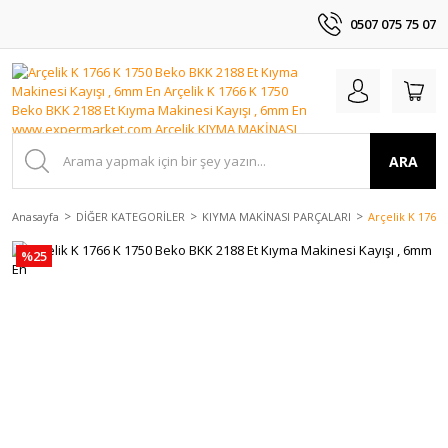
0507 075 75 07
ARA
Anasayfa
DİĞER KATEGORİLER
KIYMA MAKİNASI PARÇALARI
Arçelik K 1766
%25