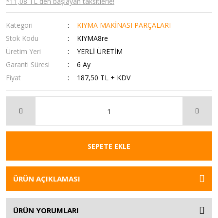
*11,08 TL den başlayan taksitlerle!
Kategori
KIYMA MAKİNASI PARÇALARI
Stok Kodu
KIYMA8re
Üretim Yeri
YERLİ ÜRETİM
Garanti Süresi
6 Ay
Fiyat
187,50 TL + KDV
SEPETE EKLE
ÜRÜN AÇIKLAMASI
ÜRÜN YORUMLARI