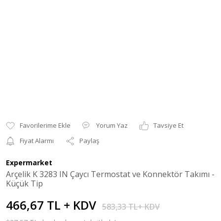
Yorum Yaz
Tavsiye Et
Fiyat Alarmı
Paylaş
Expermarket
Arçelik K 3283 IN Çaycı Termostat ve Konnektör Takımı -
Küçük Tip
466,67 TL + KDV
583,33 TL+ KDV