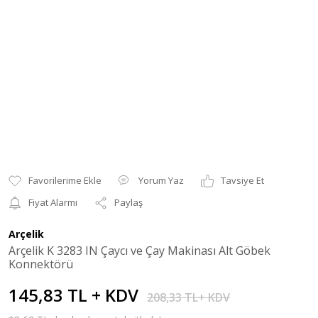
Yorum Yaz
Tavsiye Et
Fiyat Alarmı
Paylaş
Arçelik
Arçelik K 3283 IN Çaycı ve Çay Makinası Alt Göbek
Konnektörü
145,83 TL + KDV
208,33 TL+ KDV