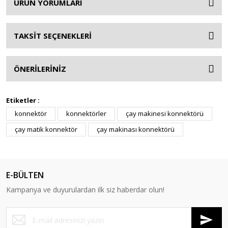
ÜRÜN YORUMLARI
TAKSİT SEÇENEKLERİ
ÖNERİLERİNİZ
Etiketler :
konnektör
konnektörler
çay makinesi konnektörü
çay matik konnektör
çay makinası konnektörü
E-BÜLTEN
Kampanya ve duyurulardan ilk siz haberdar olun!