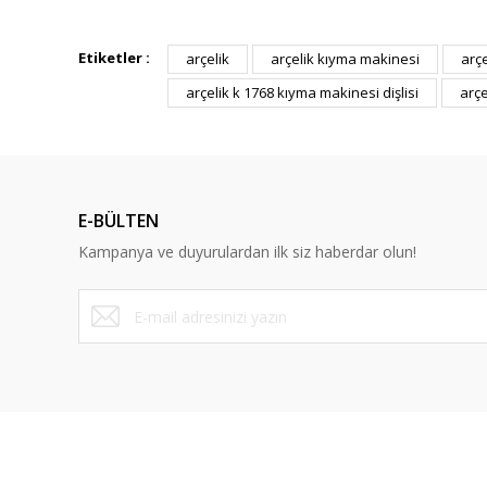
Bu ürünün fiyat bilgisi, resim, ürün açıklamalarında ve diğ
Görüş ve önerileriniz için teşekkür ederiz.
Etiketler :
arçelik
arçelik kıyma makinesi
arç
arçelik k 1768 kıyma makinesi dişlisi
arçe
Ürün resmi kalitesiz, bozuk veya görüntülenemiyor.
Ürün açıklamasında eksik bilgiler bulunuyor.
Ürün bilgilerinde hatalar bulunuyor.
Ürün fiyatı diğer sitelerden daha pahalı.
E-BÜLTEN
Bu ürüne benzer farklı alternatifler olmalı.
Kampanya ve duyurulardan ilk siz haberdar olun!