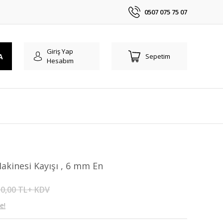
0507 075 75 07
Giriş Yap
A
Sepetim
Hesabım
akinesi Kayışı , 6 mm En
0,00 TL+ KDV
e!