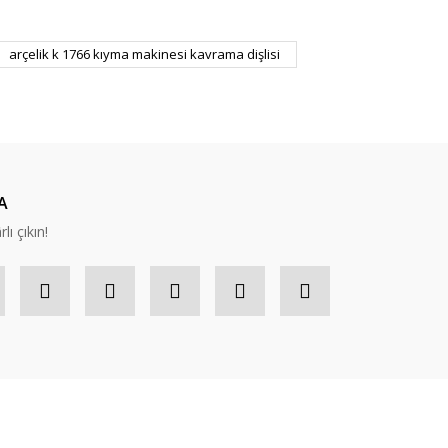
ıza iletebilirsiniz.
arçelik k 1766 kıyma makinesi kavrama dişlisi
A
lı çıkın!