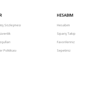
R
HESABIM
tış Sözleşmesi
Hesabım
Güvenlik
Sipariş Takip
oşullari
Favorileriniz
er Politikası
Sepetiniz