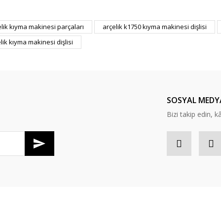
er konularda yetersiz gördüğünüz noktaları öneri formunu kullanarak tarafım
elik kıyma makinesi parçaları
arçelik k1750 kıyma makinesi dişlisi
Bu ürüne ilk yorumu siz yapın!
lik kıyma makinesi dişlisi
Yorum Yaz
SOSYAL MEDY
Bizi takip edin, kâr
Gönder