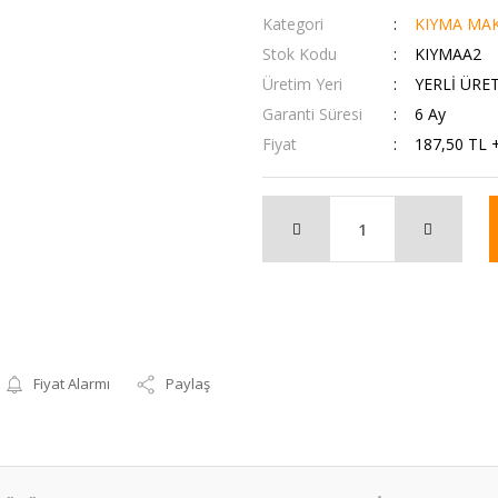
Kategori
KIYMA MAK
Stok Kodu
KIYMAA2
Üretim Yeri
YERLİ ÜRE
Garanti Süresi
6 Ay
Fiyat
187,50 TL 
Fiyat Alarmı
Paylaş