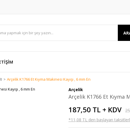
AR
ETİŞİM
RI
Arçelik K1766 Et Kıyma Makinesi Kayışı , 6 mm En
Arçelik
Arçelik K1766 Et Kıyma M
187,50 TL + KDV
25
*11,08 TL den başlayan taksitlerl