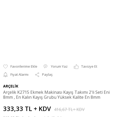
Yorum Yaz
Tavsiye Et
Fiyat Alarmı
Paylaş
ARÇELİK
Arçelik K2715 Ekmek Makinası Kayış Takımı 2'li Seti Eni
8mm , En Kalın Kayış Grubu Yüksek Kalite En 8mm
333,33 TL + KDV
416,67 TL+ KDV