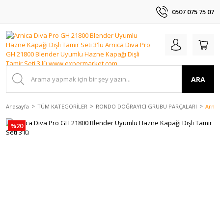
0507 075 75 07
ARA
Anasayfa
TÜM KATEGORİLER
RONDO DOĞRAYICI GRUBU PARÇALARI
Arnic
%20