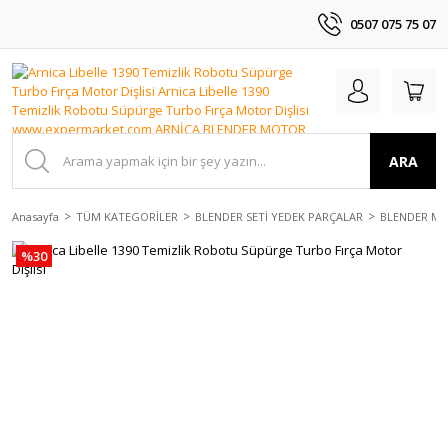
0507 075 75 07
ARA
Anasayfa
TÜM KATEGORİLER
BLENDER SETİ YEDEK PARÇALAR
BLENDER MO
%30