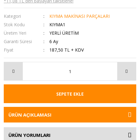
*11,08 TL den başlayan taksitlerle!
Kategori
KIYMA MAKİNASI PARÇALARI
Stok Kodu
KIYMA1
Üretim Yeri
YERLİ ÜRETİM
Garanti Süresi
6 Ay
Fiyat
187,50 TL + KDV
SEPETE EKLE
ÜRÜN AÇIKLAMASI
ÜRÜN YORUMLARI