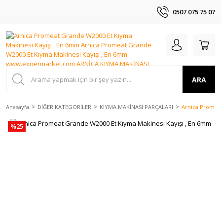
0507 075 75 07
ARA
Anasayfa
DİĞER KATEGORİLER
KIYMA MAKİNASI PARÇALARI
Arnica Promea
%25