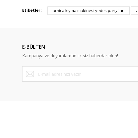
Bu ürünün fiyat bilgisi, resim, ürün açıklamalarında ve diğ
Görüş ve önerileriniz için teşekkür ederiz.
Etiketler :
arnica kıyma makinesi yedek parçaları
Ürün resmi kalitesiz, bozuk veya görüntülenemiyor.
Ürün açıklamasında eksik bilgiler bulunuyor.
Ürün bilgilerinde hatalar bulunuyor.
E-BÜLTEN
Ürün fiyatı diğer sitelerden daha pahalı.
Kampanya ve duyurulardan ilk siz haberdar olun!
Bu ürüne benzer farklı alternatifler olmalı.