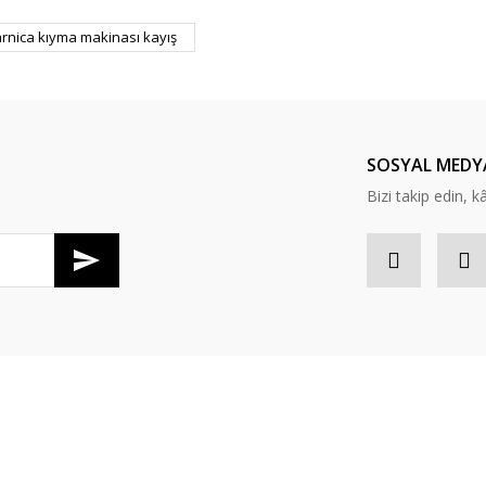
er konularda yetersiz gördüğünüz noktaları öneri formunu kullanarak tarafım
arnica kıyma makinası kayış
Bu ürüne ilk yorumu siz yapın!
Yorum Yaz
SOSYAL MEDY
Bizi takip edin, kâr
Gönder