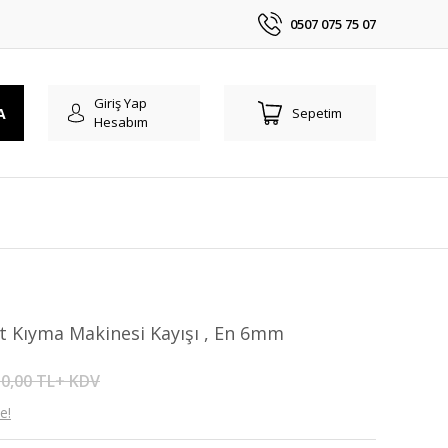
0507 075 75 07
Giriş Yap
A
Sepetim
Hesabım
 Kıyma Makinesi Kayışı , En 6mm
0,00 TL+ KDV
e!