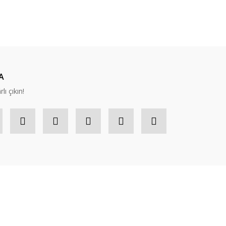
ıza iletebilirsiniz.
A
lı çıkın!