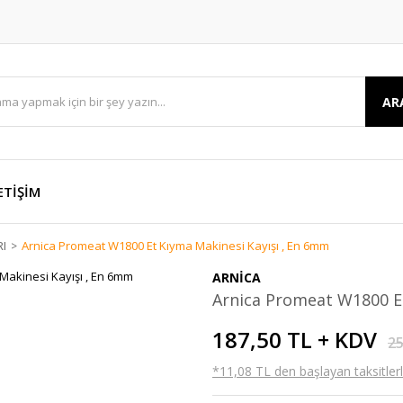
AR
ETİŞİM
RI
Arnica Promeat W1800 Et Kıyma Makinesi Kayışı , En 6mm
ARNİCA
Arnica Promeat W1800 Et
187,50 TL + KDV
25
*11,08 TL den başlayan taksitlerl