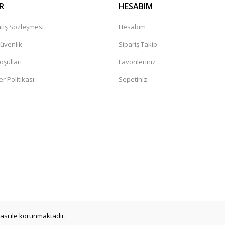
R
HESABIM
tış Sözleşmesi
Hesabım
Güvenlik
Sipariş Takip
oşullari
Favorileriniz
er Politikası
Sepetiniz
ikası ile korunmaktadır.