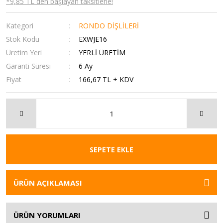
*9,85 TL den başlayan taksitlerle!
Kategori
RONDO DİŞLİLERİ
Stok Kodu
EXWJE16
Üretim Yeri
YERLİ ÜRETİM
Garanti Süresi
6 Ay
Fiyat
166,67 TL + KDV
SEPETE EKLE
ÜRÜN AÇIKLAMASI
ÜRÜN YORUMLARI