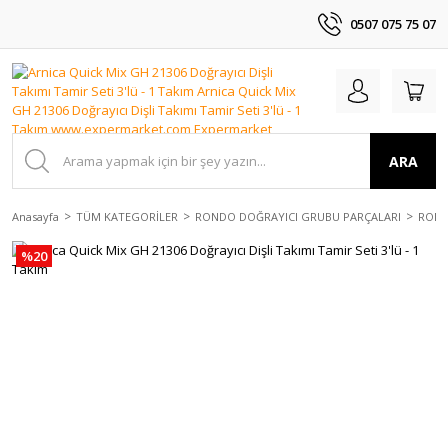
0507 075 75 07
ARA
Anasayfa
TÜM KATEGORİLER
RONDO DOĞRAYICI GRUBU PARÇALARI
ROND
%20