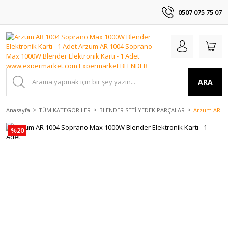
0507 075 75 07
ARA
Anasayfa
TÜM KATEGORİLER
BLENDER SETİ YEDEK PARÇALAR
Arzum AR 100
%20