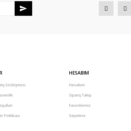
Gönder
R
HESABIM
tış Sözleşmesi
Hesabım
Güvenlik
Sipariş Takip
oşullari
Favorileriniz
er Politikası
Sepetiniz