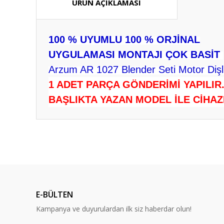
ÜRÜN AÇIKLAMASI
100 % UYUMLU 100 % ORJİNAL
UYGULAMASI MONTAJI ÇOK BASİT
Arzum AR 1027 Blender Seti Motor Dişli
1 ADET PARÇA GÖNDERİMİ YAPILIR
BAŞLIKTA YAZAN MODEL İLE CİHAZ
Bu ürünün fiyat bilgisi, resim, ürün açıklamalarında ve diğ
Görüş ve önerileriniz için teşekkür ederiz.
Ürün resmi kalitesiz, bozuk veya görüntülenemiyor.
Ürün açıklamasında eksik bilgiler bulunuyor.
E-BÜLTEN
Ürün bilgilerinde hatalar bulunuyor.
Kampanya ve duyurulardan ilk siz haberdar olun!
Ürün fiyatı diğer sitelerden daha pahalı.