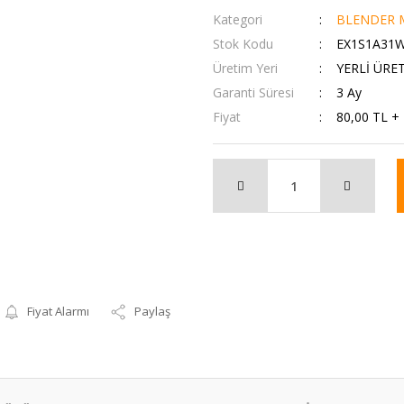
Kategori
BLENDER M
Stok Kodu
EX1S1A31
Üretim Yeri
YERLİ ÜRE
Garanti Süresi
3 Ay
Fiyat
80,00 TL +
Fiyat Alarmı
Paylaş