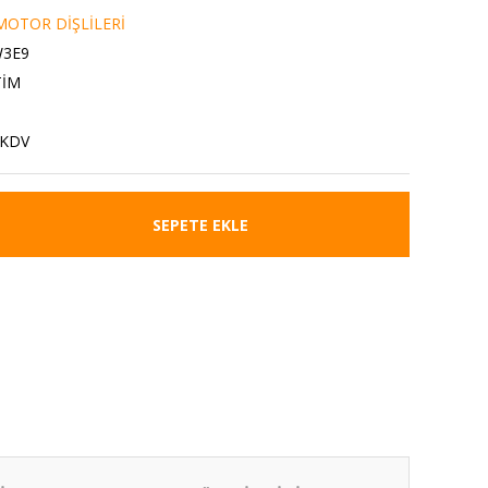
OTOR DİŞLİLERİ
W3E9
TİM
 KDV
SEPETE EKLE