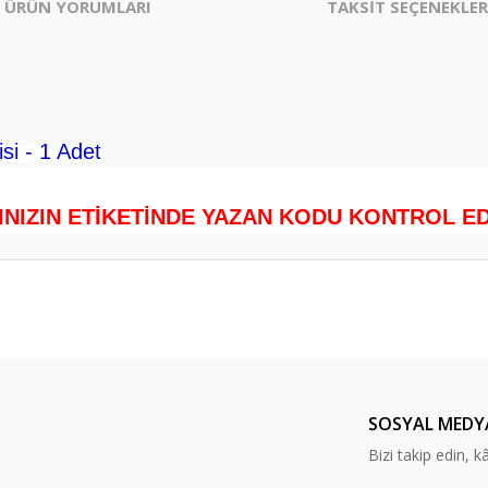
ÜRÜN YORUMLARI
TAKSİT SEÇENEKLER
si - 1 Adet
.
INIZIN ETİKETİNDE YAZAN KODU KONTROL EDİ
er konularda yetersiz gördüğünüz noktaları öneri formunu kullanarak tarafım
Bu ürüne ilk yorumu siz yapın!
Yorum Yaz
SOSYAL MEDY
Bizi takip edin, kâr