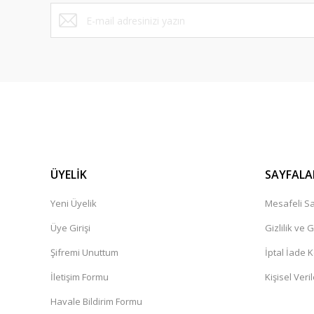
Bu ürüne benzer farklı alternatifler olmalı.
ÜYELİK
SAYFALA
Yeni Üyelik
Mesafeli Sa
Üye Girişi
Gizlilik ve 
Şifremi Unuttum
İptal İade K
İletişim Formu
Kişisel Veril
Havale Bildirim Formu