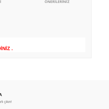
İ
ÖNERİLERİNİZ
NİZ .
ıza iletebilirsiniz.
A
lı çıkın!