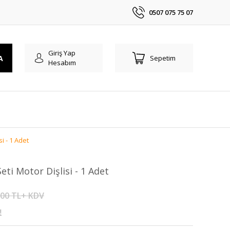
0507 075 75 07
Giriş Yap
A
Sepetim
Hesabım
i - 1 Adet
ti Motor Dişlisi - 1 Adet
,00 TL+ KDV
!