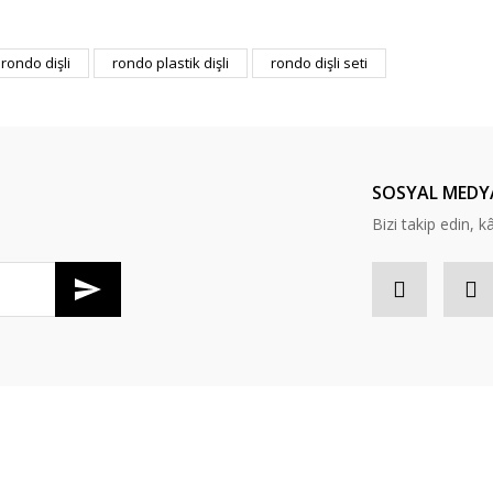
er konularda yetersiz gördüğünüz noktaları öneri formunu kullanarak tarafım
rondo dişli
rondo plastik dişli
rondo dişli seti
Bu ürüne ilk yorumu siz yapın!
Yorum Yaz
SOSYAL MEDY
Bizi takip edin, kâr
Gönder