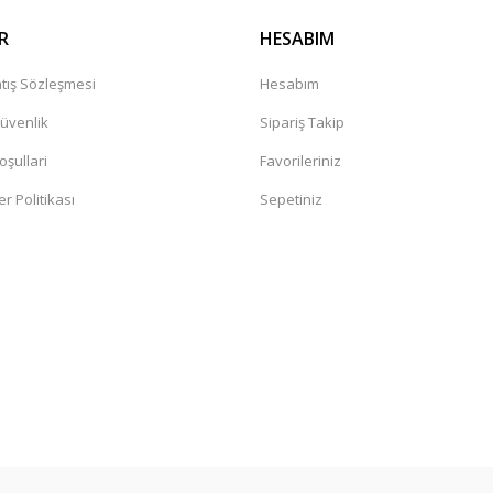
R
HESABIM
tış Sözleşmesi
Hesabım
Güvenlik
Sipariş Takip
oşullari
Favorileriniz
er Politikası
Sepetiniz