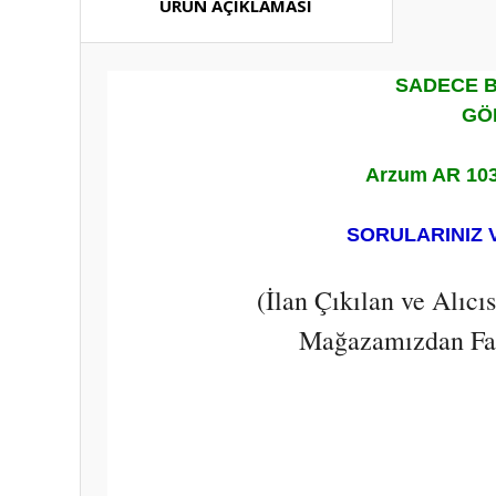
ÜRÜN AÇIKLAMASI
SADECE B
GÖ
Arzum AR 1036
SORULARINIZ 
(İlan Çıkılan ve Alıc
Mağazamızdan Fark