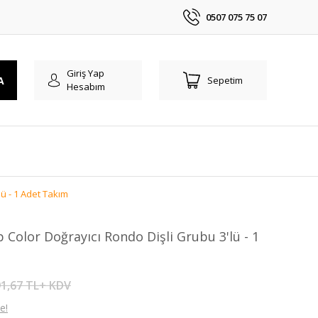
0507 075 75 07
Giriş Yap
A
Sepetim
Hesabım
ü - 1 Adet Takım
Color Doğrayıcı Rondo Dişli Grubu 3'lü - 1
1,67 TL+ KDV
e!