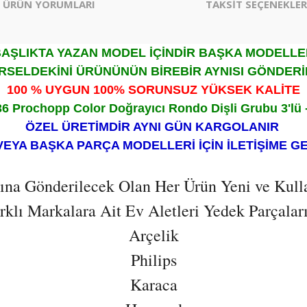
ÜRÜN YORUMLARI
TAKSİT SEÇENEKLER
AŞLIKTA YAZAN MODEL İÇİNDİR BAŞKA MODELL
RSELDEKİNİ ÜRÜNÜNÜN BİREBİR AYNISI GÖNDERİ
100 % UYGUN 100% SORUNSUZ YÜKSEK KALİTE
 Prochopp Color Doğrayıcı Rondo Dişli Grubu 3'lü 
ÖZEL ÜRETİMDİR AYNI GÜN KARGOLANIR
VEYA BAŞKA PARÇA MODELLERİ İÇİN İLETİŞİME G
ısına Gönderilecek Olan Her Ürün Yeni ve Kull
lı Markalara Ait Ev Aletleri Yedek Parçaların
Arçelik
Philips
Karaca