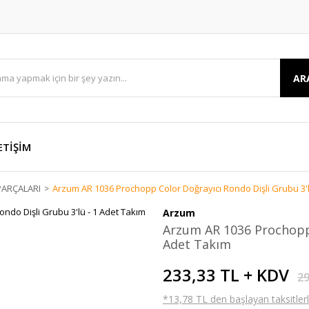
AR
ETİŞİM
ARÇALARI
Arzum AR 1036 Prochopp Color Doğrayıcı Rondo Dişli Grubu 3'l
Arzum
Arzum AR 1036 Prochopp 
Adet Takım
233,33 TL + KDV
29
*13,78 TL den başlayan taksitlerl