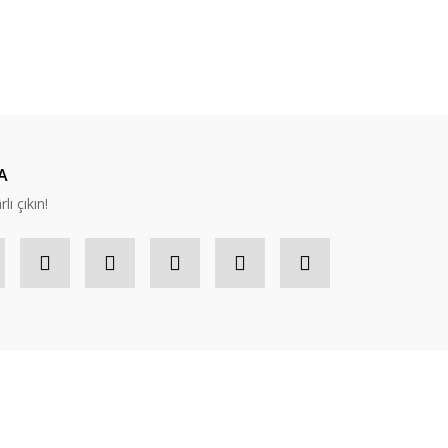
ıza iletebilirsiniz.
A
lı çıkın!