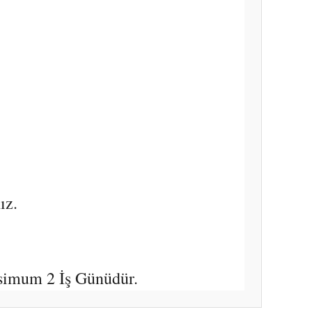
ız.
simum 2 İş Günüdür.