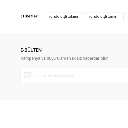
Bu ürünün fiyat bilgisi, resim, ürün açıklamalarında ve diğ
Görüş ve önerileriniz için teşekkür ederiz.
Etiketler :
rondo dişli takımı
rondo dişli tamiri
Ürün resmi kalitesiz, bozuk veya görüntülenemiyor.
Ürün açıklamasında eksik bilgiler bulunuyor.
Ürün bilgilerinde hatalar bulunuyor.
E-BÜLTEN
Ürün fiyatı diğer sitelerden daha pahalı.
Kampanya ve duyurulardan ilk siz haberdar olun!
Bu ürüne benzer farklı alternatifler olmalı.