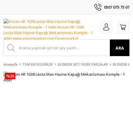
0507 075 75 07
ARA
Anasayfa
TÜM KATEGORİLER
BLENDER SETİ YEDEK PARÇALAR
BLENDER HAZ
%20