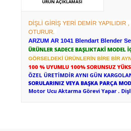
ÜRÜN AÇIKLAMASI
DİŞLİ GİRİŞ YERİ DEMİR YAPILIDIR
OTURUR.
ARZUM AR 1041 Blendart Blender Seti
ÜRÜNLER SADECE BAŞLIKTAKİ MODEL İ
GÖRSELDEKİ ÜRÜNLERİN BİRE BİR AYNI
100 % UYUMLU 100% SORUNSUZ YÜKS
ÖZEL ÜRETİMDİR AYNI GÜN KARGOLAN
SORULARINIZ VEYA BAŞKA PARÇA MODEL
Motor Ucu Aktarma Görevi Yapar . Dişli
Bu ürünün fiyat bilgisi, resim, ürün açıklamalarında ve diğ
Görüş ve önerileriniz için teşekkür ederiz.