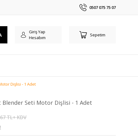
0507 075 75 07
Giriş Yap
A
Sepetim
Hesabım
tor Dişlisi - 1 Adet
lender Seti Motor Dişlisi - 1 Adet
,67 TL+ KDV
!