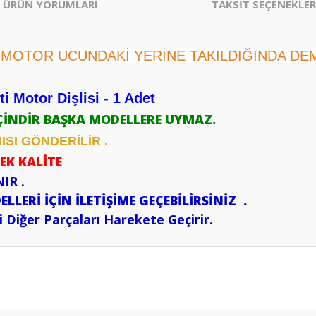
ÜRÜN YORUMLARI
TAKSİT SEÇENEKLER
 , MOTOR UCUNDAKİ YERİNE TAKILDIĞINDA DEMİ
 Motor Dişlisi - 1 Adet
ÇİNDİR BAŞKA MODELLERE UYMAZ.
SI GÖNDERİLİR .
EK KALİTE
IR .
LERİ İÇİN İLETİŞİME GEÇEBİLİRSİNİZ .
 Diğer Parçaları Harekete Geçirir.
er konularda yetersiz gördüğünüz noktaları öneri formunu kullanarak tarafım
Bu ürüne ilk yorumu siz yapın!