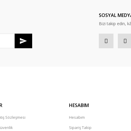
Yorum Yaz
SOSYAL MEDY
Bizi takip edin, kâr
Gönder
R
HESABIM
tış Sözleşmesi
Hesabım
Güvenlik
Sipariş Takip