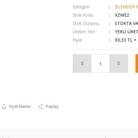
Kategori
BLENDER M
Stok Kodu
XZWE2
Stok Durumu
STOKTA V
Üretim Yeri
YERLİ ÜRE
Fiyat
93,33 TL +
Fiyat Alarmı
Paylaş