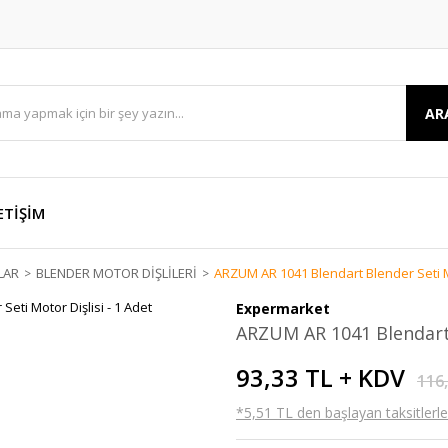
AR
ETİŞİM
LAR
BLENDER MOTOR DİŞLİLERİ
ARZUM AR 1041 Blendart Blender Seti Mo
Expermarket
ARZUM AR 1041 Blendart B
93,33 TL + KDV
116
*5,51 TL den başlayan taksitlerle