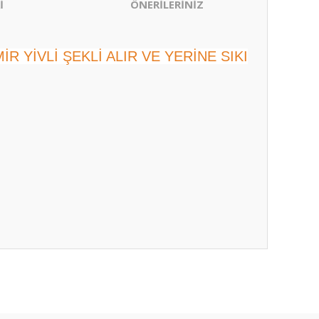
İ
ÖNERİLERİNİZ
R YİVLİ ŞEKLİ ALIR VE YERİNE SIKI
ıza iletebilirsiniz.