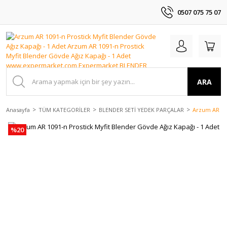
0507 075 75 07
ARA
Anasayfa
TÜM KATEGORİLER
BLENDER SETİ YEDEK PARÇALAR
Arzum AR 109
%20