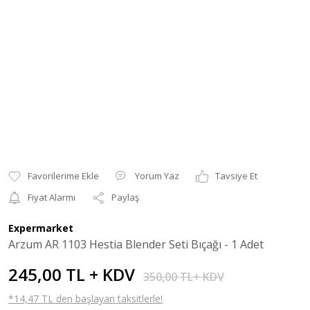
Yorum Yaz
Tavsiye Et
Fiyat Alarmı
Paylaş
Expermarket
Arzum AR 1103 Hestia Blender Seti Bıçağı - 1 Adet
245,00 TL + KDV
350,00 TL+ KDV
*14,47 TL den başlayan taksitlerle!