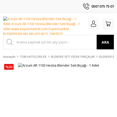
0507 075 75 07
ARA
Anasayfa
TÜM KATEGORİLER
BLENDER SETİ YEDEK PARÇALAR
BLENDER BIÇ
%30