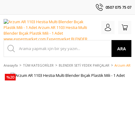
0507 075 75 07
ARA
Anasayfa
TÜM KATEGORİLER
BLENDER SETİ YEDEK PARÇALAR
Arzum AR 110
%20