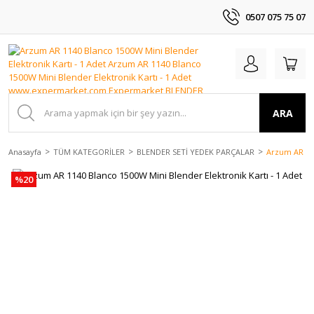
0507 075 75 07
ARA
Anasayfa
TÜM KATEGORİLER
BLENDER SETİ YEDEK PARÇALAR
Arzum AR 114
%20