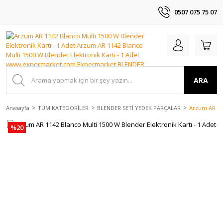
0507 075 75 07
ARA
Anasayfa
TÜM KATEGORİLER
BLENDER SETİ YEDEK PARÇALAR
Arzum AR 114
%20