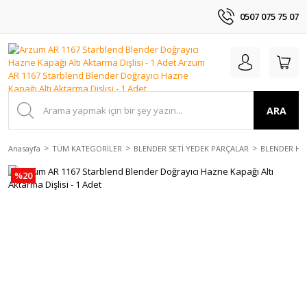
0507 075 75 07
ARA
Anasayfa
TÜM KATEGORİLER
BLENDER SETİ YEDEK PARÇALAR
BLENDER HAZ
%20