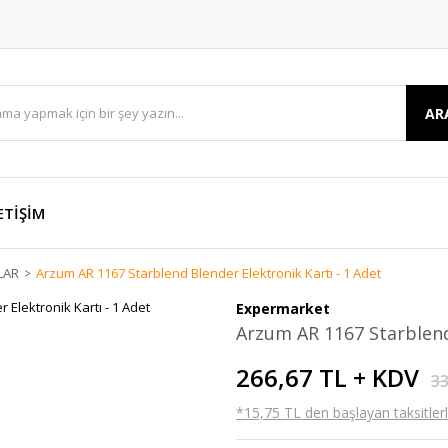
AR
ETİŞİM
LAR
Arzum AR 1167 Starblend Blender Elektronik Kartı - 1 Adet
Expermarket
Arzum AR 1167 Starblend 
266,67 TL + KDV
33
*15,75 TL den başlayan taksitlerl