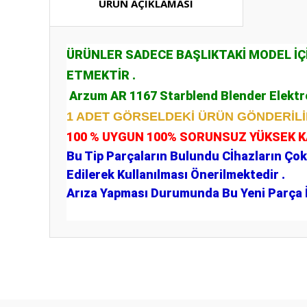
ÜRÜN AÇIKLAMASI
ÜRÜNLER SADECE BAŞLIKTAKİ MODEL İ
ETMEKTİR .
Arzum AR 1167 Starblend Blender Elektro
1 ADET GÖRSELDEKİ ÜRÜN GÖNDERİL
100 % UYGUN 100% SORUNSUZ YÜKSEK 
Bu Tip Parçaların Bulundu Cİhazların Çok
Edilerek Kullanılması Önerilmektedir .
Arıza Yapması Durumunda Bu Yeni Parça İ
Bu ürünün fiyat bilgisi, resim, ürün açıklamalarında ve diğ
Görüş ve önerileriniz için teşekkür ederiz.