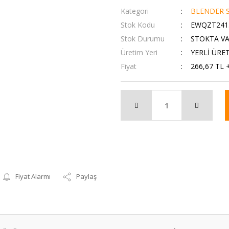
Kategori
BLENDER S
Stok Kodu
EWQZT241
Stok Durumu
STOKTA V
Üretim Yeri
YERLİ ÜRE
Fiyat
266,67 TL 
Fiyat Alarmı
Paylaş