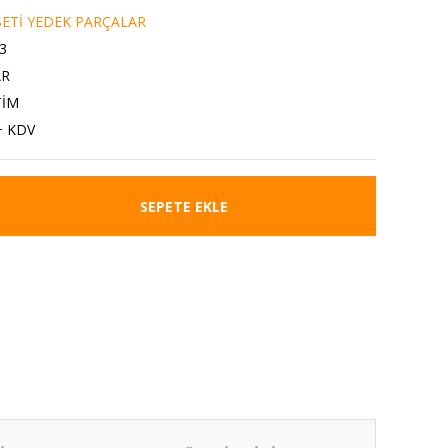
ETİ YEDEK PARÇALAR
3
AR
TİM
+ KDV
SEPETE EKLE