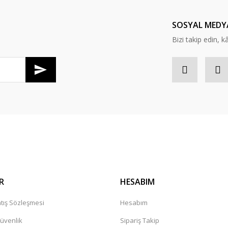
rt ve motoru yeniledik. 2bin tl kasada kaldı. Hem para kazanıp, hem faydal
SOSYAL MEDY
Bizi takip edin, kâr
Gönder
R
HESABIM
tış Sözleşmesi
Hesabım
Güvenlik
Sipariş Takip