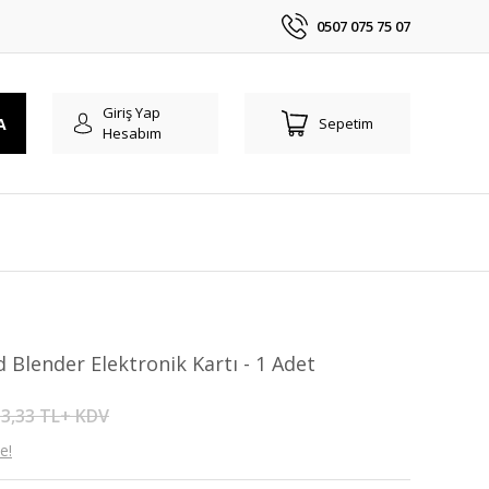
0507 075 75 07
Giriş Yap
A
Sepetim
Hesabım
Blender Elektronik Kartı - 1 Adet
3,33 TL+ KDV
e!