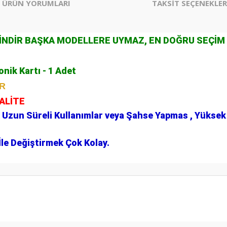
ÜRÜN YORUMLARI
TAKSİT SEÇENEKLER
ÇİNDİR BAŞKA MODELLERE UYMAZ, EN DOĞRU SEÇİM
nik Kartı - 1 Adet
İR
KALİTE
 Uzun Süreli Kullanımlar veya Şahse Yapmas , Yüksek 
le Değiştirmek Çok Kolay.
er konularda yetersiz gördüğünüz noktaları öneri formunu kullanarak tarafım