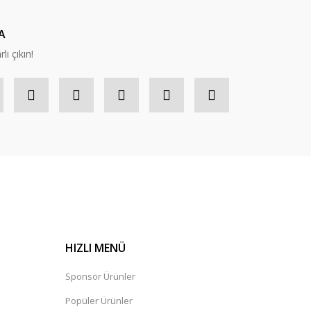
ı iş tutup ticaret yapmak kolay değildir. Tebrik ederim.
A
lı çıkın!
HIZLI MENÜ
Sponsor Ürünler
Popüler Ürünler