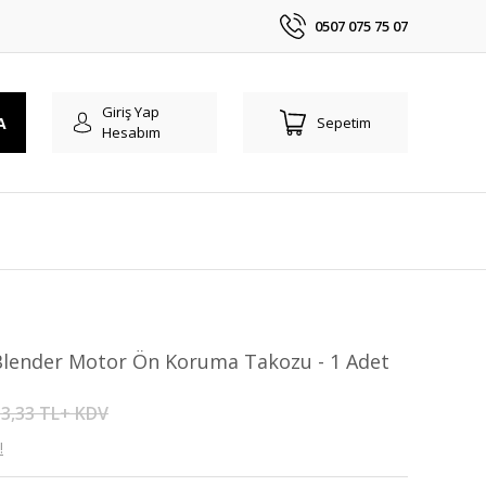
0507 075 75 07
Giriş Yap
A
Sepetim
Hesabım
Blender Motor Ön Koruma Takozu - 1 Adet
3,33 TL+ KDV
!