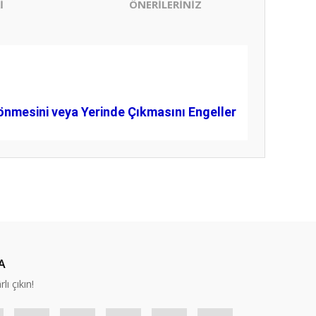
İ
ÖNERİLERİNİZ
nmesini veya Yerinde Çıkmasını Engeller
ıza iletebilirsiniz.
A
lı çıkın!