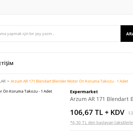
AR
ETİŞİM
LAR
Arzum AR 171 Blendart Blender Motor Ön Koruma Takozu - 1 Adet
Expermarket
Arzum AR 171 Blendart 
106,67 TL + KDV
13
*6,30 TL den başlayan taksitlerle