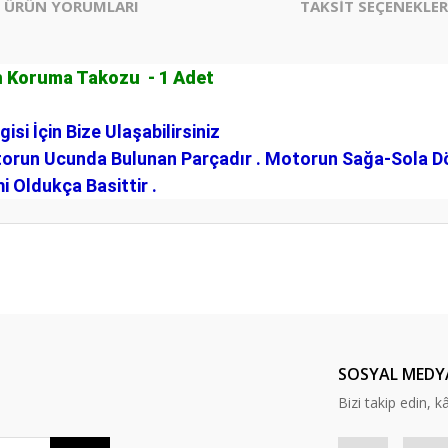
ÜRÜN YORUMLARI
TAKSİT SEÇENEKLER
n Koruma Takozu - 1 Adet
si İçin Bize Ulaşabilirsiniz
orun Ucunda Bulunan Parçadır . Motorun Sağa-Sola Dö
i Oldukça Basittir .
er konularda yetersiz gördüğünüz noktaları öneri formunu kullanarak tarafım
Bu ürüne ilk yorumu siz yapın!
Yorum Yaz
SOSYAL MEDY
Bizi takip edin, kâr