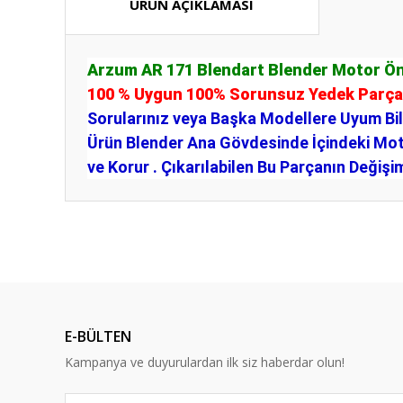
ÜRÜN AÇIKLAMASI
Arzum AR 171 Blendart Blender Motor Ö
100 % Uygun 100% Sorunsuz Yedek Parça
Sorularınız veya Başka Modellere Uyum Bilgi
Ürün Blender Ana Gövdesinde İçindeki Mot
ve Korur . Çıkarılabilen Bu Parçanın Değişim
Bu ürünün fiyat bilgisi, resim, ürün açıklamalarında ve diğ
Görüş ve önerileriniz için teşekkür ederiz.
Ürün resmi kalitesiz, bozuk veya görüntülenemiyor.
Ürün açıklamasında eksik bilgiler bulunuyor.
E-BÜLTEN
Ürün bilgilerinde hatalar bulunuyor.
Kampanya ve duyurulardan ilk siz haberdar olun!
Ürün fiyatı diğer sitelerden daha pahalı.
Bu ürüne benzer farklı alternatifler olmalı.