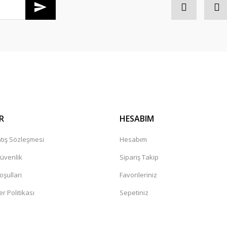
Gönder
R
HESABIM
tış Sözleşmesi
Hesabım
Güvenlik
Sipariş Takip
oşullari
Favorileriniz
er Politikası
Sepetiniz