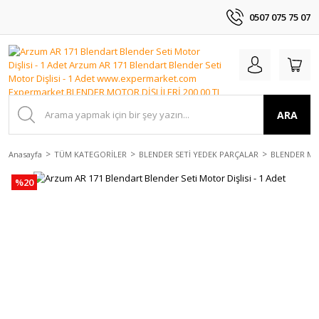
0507 075 75 07
ARA
Anasayfa
TÜM KATEGORİLER
BLENDER SETİ YEDEK PARÇALAR
BLENDER MO
%20