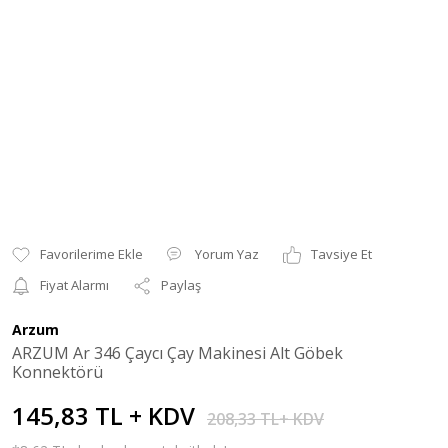
Yorum Yaz
Tavsiye Et
Fiyat Alarmı
Paylaş
Arzum
ARZUM Ar 346 Çaycı Çay Makinesi Alt Göbek
Konnektörü
145,83 TL + KDV
208,33 TL+ KDV