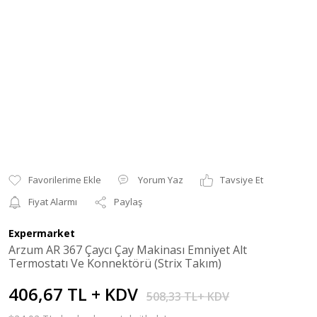
Yorum Yaz
Tavsiye Et
Fiyat Alarmı
Paylaş
Expermarket
Arzum AR 367 Çaycı Çay Makinası Emniyet Alt
Termostatı Ve Konnektörü (Strix Takım)
406,67 TL + KDV
508,33 TL+ KDV