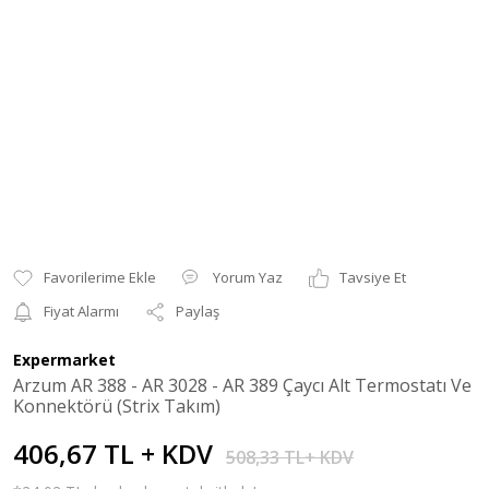
Yorum Yaz
Tavsiye Et
Fiyat Alarmı
Paylaş
Expermarket
Arzum AR 388 - AR 3028 - AR 389 Çaycı Alt Termostatı Ve
Konnektörü (Strix Takım)
406,67 TL + KDV
508,33 TL+ KDV