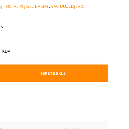
TRİCİ VE KİŞİSEL BAKIM
,
SAÇ DÜZLEŞTRİCİ
I
AR
+ KDV
SEPETE EKLE