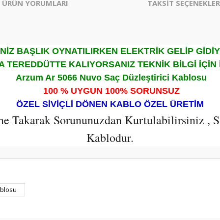
ÜRÜN YORUMLARI
TAKSİT SEÇENEKLER
NİZ BAŞLIK OYNATILIRKEN ELEKTRİK GELİP GİDİY
TEREDDÜTTE KALIYORSANIZ TEKNİK BİLGİ İÇİN İ
Arzum Ar 5066 Nuvo Saç Düzleştirici Kablosu
100 % UYGUN 100% SORUNSUZ
ÖZEL SİVİÇLİ DÖNEN KABLO ÖZEL ÜRETİM
e Takarak Sorununuzdan Kurtulabilirsiniz , S
Kablodur.
er konularda yetersiz gördüğünüz noktaları öneri formunu kullanarak tarafım
blosu
Bu ürüne ilk yorumu siz yapın!
Yorum Yaz