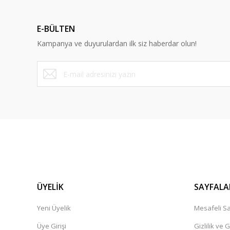
Ürün açıklamasında eksik bilgiler bulunuyor.
Ürün bilgilerinde hatalar bulunuyor.
E-BÜLTEN
Ürün fiyatı diğer sitelerden daha pahalı.
Kampanya ve duyurulardan ilk siz haberdar olun!
Bu ürüne benzer farklı alternatifler olmalı.
ÜYELİK
SAYFALA
Yeni Üyelik
Mesafeli Sa
Üye Girişi
Gizlilik ve 