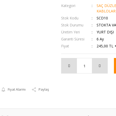
Kategori
SAÇ DÜZLEŞ
KABLOLAR
Stok Kodu
SCD10
Stok Durumu
STOKTA V
Üretim Yeri
YURT DIŞI
Garanti Süresi
6 Ay
Fiyat
245,00 TL 
Fiyat Alarmı
Paylaş