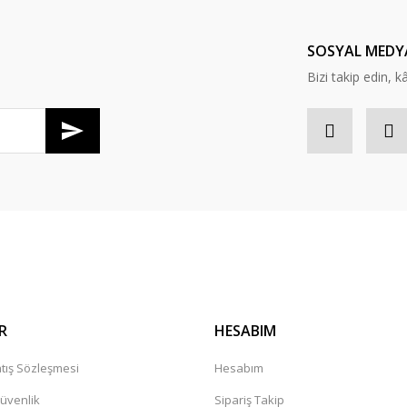
SOSYAL MEDY
Bizi takip edin, kâr
Gönder
R
HESABIM
tış Sözleşmesi
Hesabım
Güvenlik
Sipariş Takip