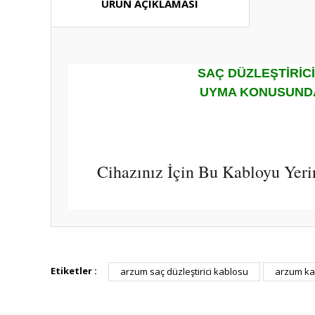
ÜRÜN AÇIKLAMASI
SAÇ DÜZLEŞTİRİCİ
UYMA KONUSUNDA 
Cihazınız İçin Bu Kabloyu Yerin
Bu ürünün fiyat bilgisi, resim, ürün açıklamalarında ve diğ
Görüş ve önerileriniz için teşekkür ederiz.
Etiketler :
arzum saç düzleştirici kablosu
arzum ka
Ürün resmi kalitesiz, bozuk veya görüntülenemiyor.