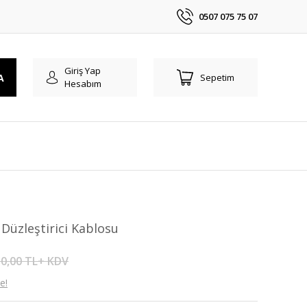
0507 075 75 07
Giriş Yap
A
Sepetim
Hesabım
Düzleştirici Kablosu
0,00 TL+ KDV
e!