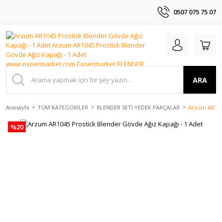
0507 075 75 07
ARA
Anasayfa
TÜM KATEGORİLER
BLENDER SETİ YEDEK PARÇALAR
Arzum AR1045
%20