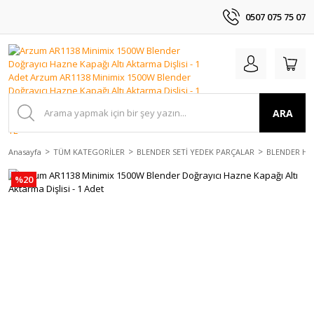
0507 075 75 07
ARA
Anasayfa
TÜM KATEGORİLER
BLENDER SETİ YEDEK PARÇALAR
BLENDER HAZ
%20