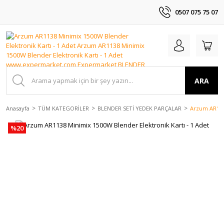
0507 075 75 07
ARA
Anasayfa
TÜM KATEGORİLER
BLENDER SETİ YEDEK PARÇALAR
Arzum AR1138
%20