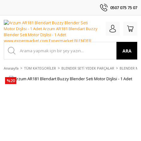
0507 075 75 07
ARA
Anasayfa
TÜM KATEGORİLER
BLENDER SETİ YEDEK PARÇALAR
BLENDER MO
%20