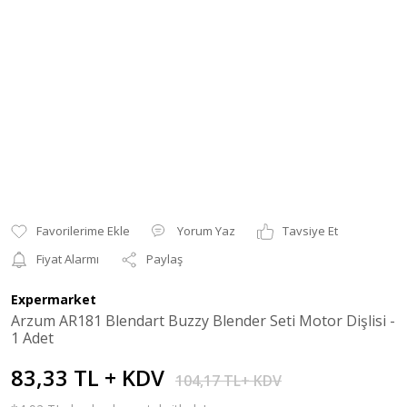
Yorum Yaz
Tavsiye Et
Fiyat Alarmı
Paylaş
Expermarket
Arzum AR181 Blendart Buzzy Blender Seti Motor Dişlisi -
1 Adet
83,33 TL + KDV
104,17 TL+ KDV