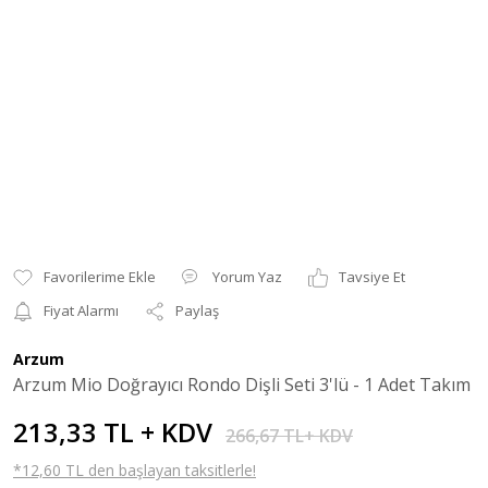
Yorum Yaz
Tavsiye Et
Fiyat Alarmı
Paylaş
Arzum
Arzum Mio Doğrayıcı Rondo Dişli Seti 3'lü - 1 Adet Takım
213,33 TL + KDV
266,67 TL+ KDV
*12,60 TL den başlayan taksitlerle!