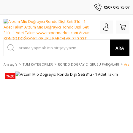
0507 075 75 07
ARA
Anasayfa
TÜM KATEGORİLER
RONDO DOĞRAYICI GRUBU PARÇALARI
Arzum
%20