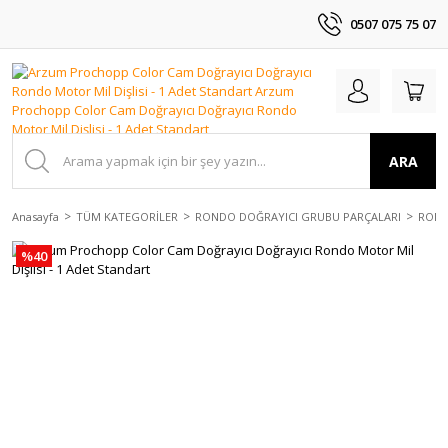
0507 075 75 07
ARA
Anasayfa
TÜM KATEGORİLER
RONDO DOĞRAYICI GRUBU PARÇALARI
ROND
%40