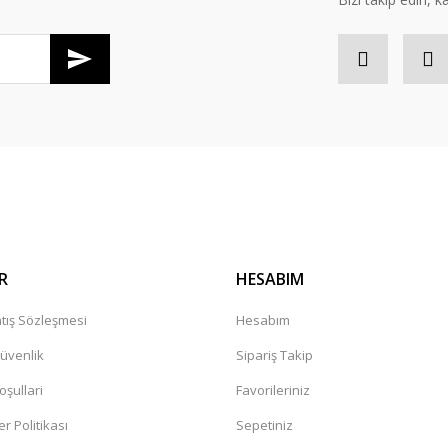
Gönder
R
HESABIM
tış Sözleşmesi
Hesabım
Güvenlik
Sipariş Takip
oşullari
Favorileriniz
er Politikası
Sepetiniz