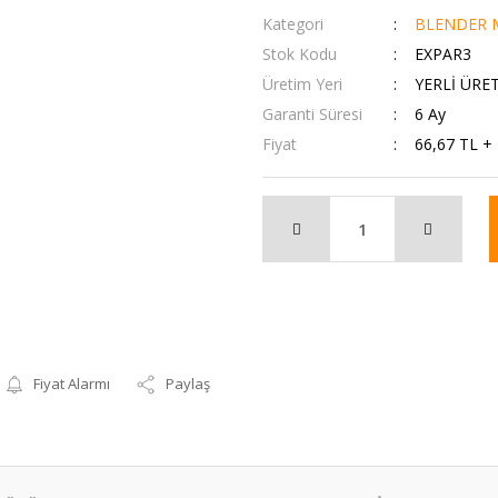
Kategori
BLENDER M
Stok Kodu
EXPAR3
Üretim Yeri
YERLİ ÜRE
Garanti Süresi
6 Ay
Fiyat
66,67 TL +
Fiyat Alarmı
Paylaş