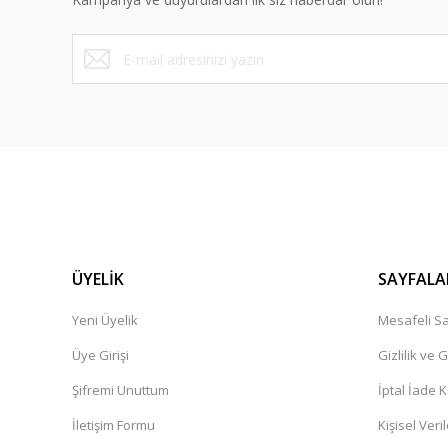
Ürün fiyatı diğer sitelerden daha pahalı.
Bu ürüne benzer farklı alternatifler olmalı.
ÜYELİK
SAYFALA
Yeni Üyelik
Mesafeli Sa
Üye Girişi
Gizlilik ve 
Şifremi Unuttum
İptal İade K
İletişim Formu
Kişisel Veril