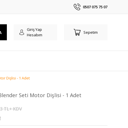
0507 075 75 07
Giriş Yap
A
Sepetim
Hesabım
r Dişlisi - 1 Adet
lender Seti Motor Dişlisi - 1 Adet
33 TL+ KDV
!