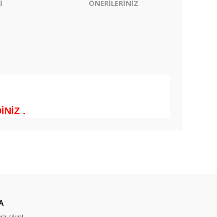
İ
ÖNERİLERİNİZ
NİZ .
ıza iletebilirsiniz.
A
lı çıkın!