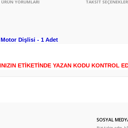
ÜRÜN YORUMLARI
TAKSİT SEÇENEKLER
Motor Dişlisi - 1 Adet
.
INIZIN ETİKETİNDE YAZAN KODU KONTROL EDİ
er konularda yetersiz gördüğünüz noktaları öneri formunu kullanarak tarafım
Bu ürüne ilk yorumu siz yapın!
Yorum Yaz
SOSYAL MEDY
Bizi takip edin, kâr