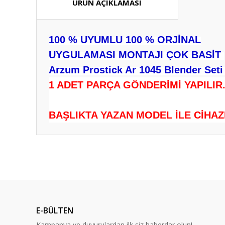
ÜRÜN AÇIKLAMASI
100 % UYUMLU 100 % ORJİNAL
UYGULAMASI MONTAJI ÇOK BASİT
Arzum Prostick Ar 1045 Blender Seti 
1 ADET PARÇA GÖNDERİMİ YAPILIR
BAŞLIKTA YAZAN MODEL İLE CİHAZ
Bu ürünün fiyat bilgisi, resim, ürün açıklamalarında ve diğ
Görüş ve önerileriniz için teşekkür ederiz.
Ürün resmi kalitesiz, bozuk veya görüntülenemiyor.
Ürün açıklamasında eksik bilgiler bulunuyor.
E-BÜLTEN
Ürün bilgilerinde hatalar bulunuyor.
Kampanya ve duyurulardan ilk siz haberdar olun!