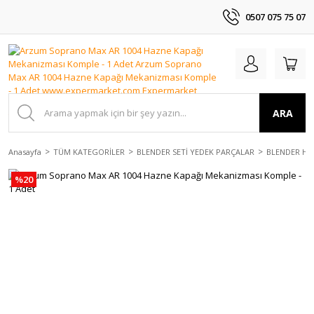
0507 075 75 07
ARA
Anasayfa
TÜM KATEGORİLER
BLENDER SETİ YEDEK PARÇALAR
BLENDER HAZ
%20