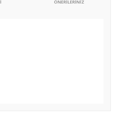
İ
ÖNERİLERİNİZ
ıza iletebilirsiniz.