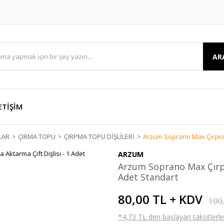
AR
ETİŞİM
LAR
ÇIRMA TOPU
ÇIRPMA TOPU DİŞLİLERİ
Arzum Soprano Max Çırpıcı D
ARZUM
Arzum Soprano Max Çırpıc
Adet Standart
80,00 TL + KDV
100
*4,73 TL den başlayan taksitlerle