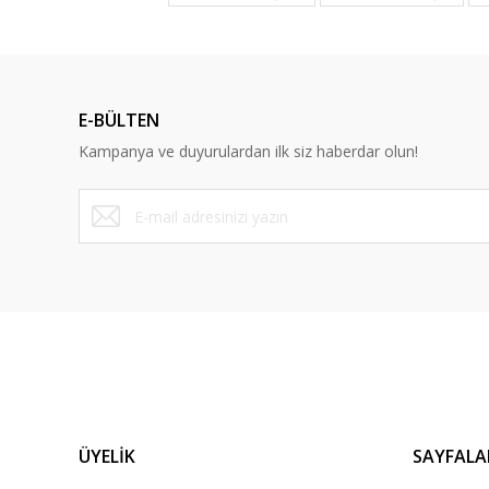
Ürün resmi kalitesiz, bozuk veya görüntülenemiyor.
Ürün açıklamasında eksik bilgiler bulunuyor.
Ürün bilgilerinde hatalar bulunuyor.
E-BÜLTEN
Ürün fiyatı diğer sitelerden daha pahalı.
Kampanya ve duyurulardan ilk siz haberdar olun!
Bu ürüne benzer farklı alternatifler olmalı.
ÜYELİK
SAYFALA