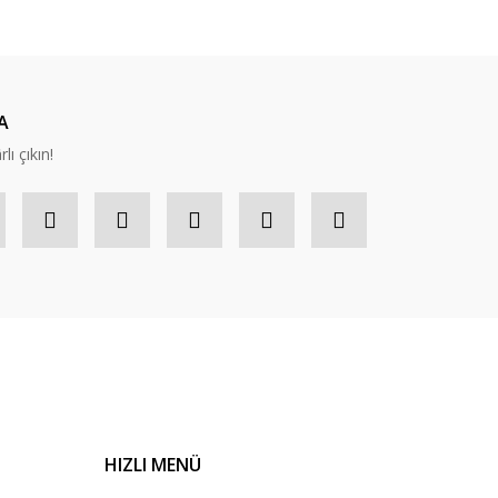
A
lı çıkın!
HIZLI MENÜ