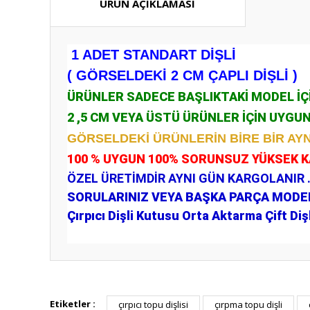
ÜRÜN AÇIKLAMASI
1 ADET STANDART DİŞLİ
( GÖRSELDEKİ 2 CM ÇAPLI DİŞLİ )
ÜRÜNLER SADECE BAŞLIKTAKİ MODEL İ
2 ,5 CM VEYA ÜSTÜ ÜRÜNLER İÇİN UYGU
GÖRSELDEKİ ÜRÜNLERİN BİRE BİR AYN
100 % UYGUN 100% SORUNSUZ YÜKSEK 
ÖZEL ÜRETİMDİR AYNI GÜN KARGOLANIR 
SORULARINIZ VEYA BAŞKA PARÇA MODELL
Çırpıcı Dişli Kutusu Orta Aktarma Çift Dişl
Bu ürünün fiyat bilgisi, resim, ürün açıklamalarında ve diğ
Görüş ve önerileriniz için teşekkür ederiz.
Etiketler :
çırpıcı topu dişlisi
çırpma topu dişli