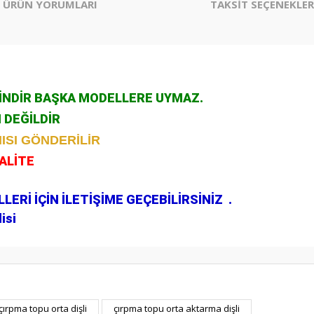
ÜRÜN YORUMLARI
TAKSİT SEÇENEKLER
ÇİNDİR BAŞKA MODELLERE UYMAZ.
N DEĞİLDİR
ISI GÖNDERİLİR
KALİTE
.
ERİ İÇİN İLETİŞİME GEÇEBİLİRSİNİZ .
isi
er konularda yetersiz gördüğünüz noktaları öneri formunu kullanarak tarafım
çırpma topu orta dişli
çırpma topu orta aktarma dişli
Bu ürüne ilk yorumu siz yapın!