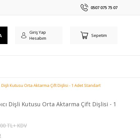
0507 075 75 07
Giriş Yap
A
Sepetim
Hesabım
işli Kutusu Orta Aktarma Çift Dişlisi - 1 Adet Standart
ı Dişli Kutusu Orta Aktarma Çift Dişlisi - 1
,00 TL+ KDV
!