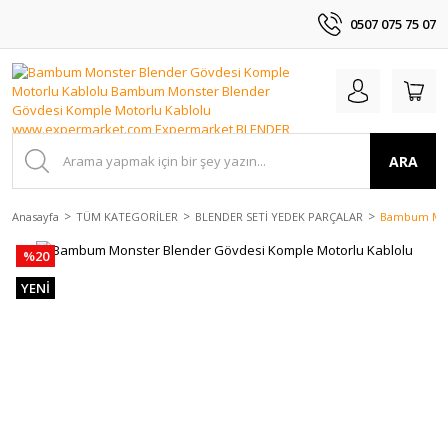
0507 075 75 07
ARA
Anasayfa
TÜM KATEGORİLER
BLENDER SETİ YEDEK PARÇALAR
Bambum Mons
%20
YENİ