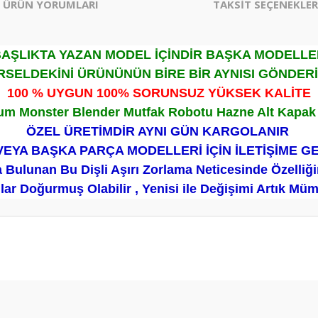
ÜRÜN YORUMLARI
TAKSİT SEÇENEKLER
AŞLIKTA YAZAN MODEL İÇİNDİR BAŞKA MODELL
SELDEKİNİ ÜRÜNÜNÜN BİRE BİR AYNISI GÖNDER
100 % UYGUN 100% SORUNSUZ YÜKSEK KALİTE
m Monster Blender Mutfak Robotu Hazne Alt Kapak D
ÖZEL ÜRETİMDİR AYNI GÜN KARGOLANIR
VEYA BAŞKA PARÇA MODELLERİ İÇİN İLETİŞİME G
Bulunan Bu Dişli Aşırı Zorlama Neticesinde Özelliğ
ar Doğurmuş Olabilir , Yenisi ile Değişimi Artık M
er konularda yetersiz gördüğünüz noktaları öneri formunu kullanarak tarafım
Bu ürüne ilk yorumu siz yapın!
Yorum Yaz