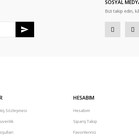
SOSYAL MEDY
Bizi takip edin, kâr
Gönder
R
HESABIM
tış Sözleşmesi
Hesabım
Güvenlik
Sipariş Takip
oşullari
Favorileriniz