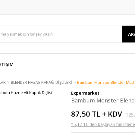
AR
ETİŞİM
LAR
BLENDER HAZNE KAPAĞI DİŞLİLERİ
Bambum Monster Blender Mutfak
Expermarket
Bambum Monster Blender
87,50 TL + KDV
125
*5,17 TL den başlayan taksitlerle