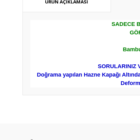
ÜRÜN AÇIKLAMASI
SADECE B
GÖR
Bambu
SORULARINIZ 
Doğrama yapılan Hazne Kapağı Altında 
Deforml
Bu ürünün fiyat bilgisi, resim, ürün açıklamalarında ve diğ
Görüş ve önerileriniz için teşekkür ederiz.
Ürün resmi kalitesiz, bozuk veya görüntülenemiyor.
Ürün açıklamasında eksik bilgiler bulunuyor.