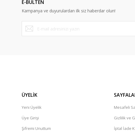
E-BÜLTEN
Ürün bilgilerinde hatalar bulunuyor.
Kampanya ve duyurulardan ilk siz haberdar olun!
Ürün fiyatı diğer sitelerden daha pahalı.
Bu ürüne benzer farklı alternatifler olmalı.
ÜYELİK
SAYFALA
Yeni Üyelik
Mesafeli Sa
Üye Girişi
Gizlilik ve 
Şifremi Unuttum
İptal İade K