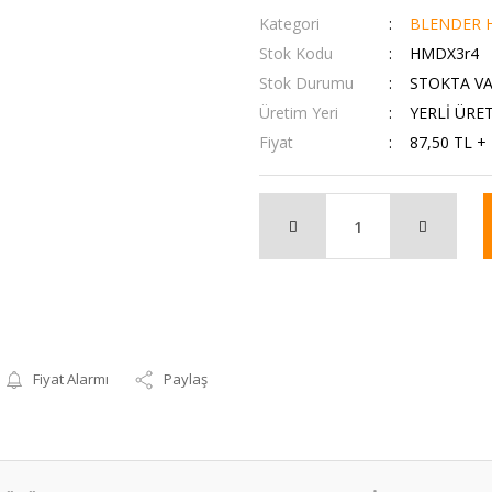
Kategori
BLENDER H
Stok Kodu
HMDX3r4
Stok Durumu
STOKTA V
Üretim Yeri
YERLİ ÜRE
Fiyat
87,50 TL +
Fiyat Alarmı
Paylaş