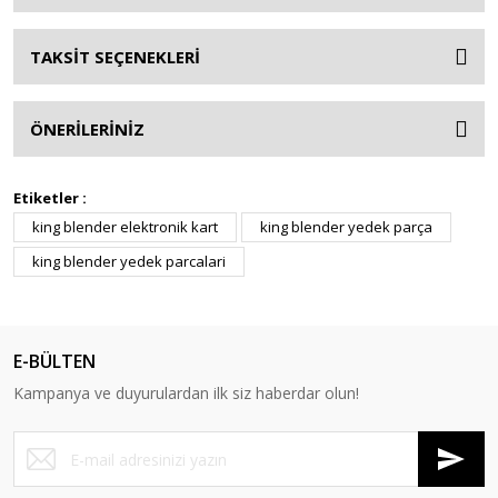
TAKSİT SEÇENEKLERİ
ÖNERİLERİNİZ
Etiketler :
king blender elektronik kart
king blender yedek parça
king blender yedek parcalari
E-BÜLTEN
Kampanya ve duyurulardan ilk siz haberdar olun!