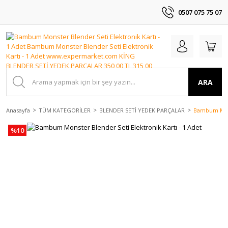
0507 075 75 07
ARA
Anasayfa
TÜM KATEGORİLER
BLENDER SETİ YEDEK PARÇALAR
Bambum Monst
%10