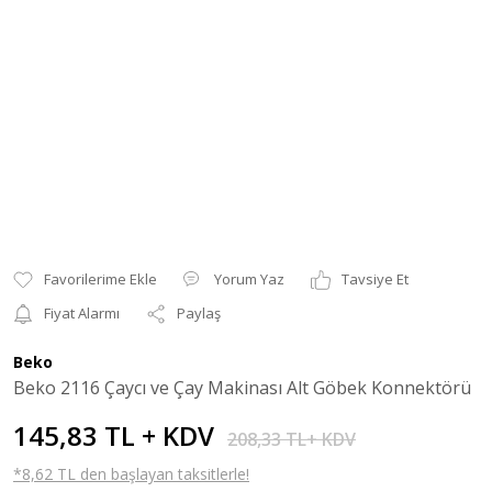
Yorum Yaz
Tavsiye Et
Fiyat Alarmı
Paylaş
Beko
Beko 2116 Çaycı ve Çay Makinası Alt Göbek Konnektörü
145,83 TL + KDV
208,33 TL+ KDV
*8,62 TL den başlayan taksitlerle!