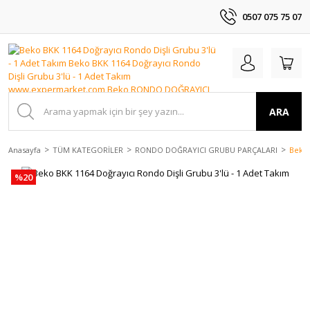
0507 075 75 07
ARA
Anasayfa
TÜM KATEGORİLER
RONDO DOĞRAYICI GRUBU PARÇALARI
Beko 
%20