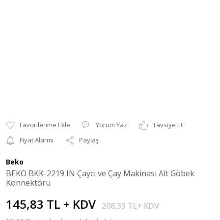
Yorum Yaz
Tavsiye Et
Fiyat Alarmı
Paylaş
Beko
BEKO BKK-2219 IN Çaycı ve Çay Makinası Alt Göbek
Konnektörü
145,83 TL + KDV
208,33 TL+ KDV