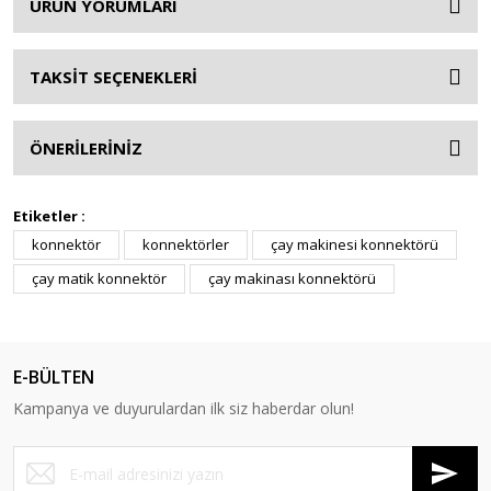
ÜRÜN YORUMLARI
TAKSİT SEÇENEKLERİ
ÖNERİLERİNİZ
Etiketler :
konnektör
konnektörler
çay makinesi konnektörü
çay matik konnektör
çay makinası konnektörü
E-BÜLTEN
Kampanya ve duyurulardan ilk siz haberdar olun!