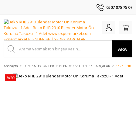
0507 075 75 07
ARA
Anasayfa
TÜM KATEGORİLER
BLENDER SETİ YEDEK PARÇALAR
Beko RHB 29
%20